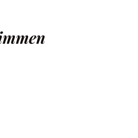
timmen
nimations, add shape dividers, increase engagement with call