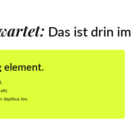
wartet:
Das ist drin i
g element.
t.
elit.
ar dapibus leo.