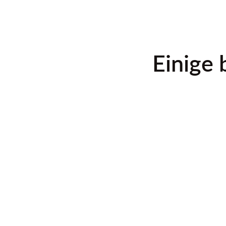
Einige 
Change the color to match your brand or vision, add your 