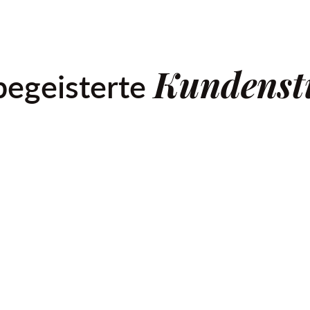
Kundens
begeisterte
logo, choose the perfect layout, modify menu settings, add a
to action and more.
Marc Scott, Executive Officer